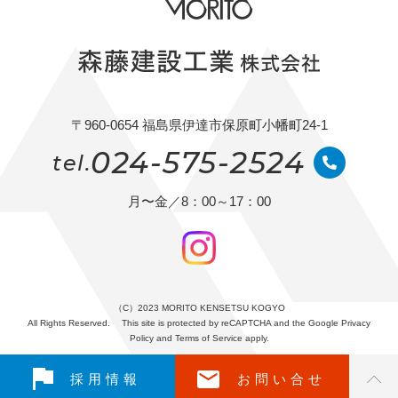
〒960-0654 福島県伊達市保原町小幡町24-1
024-575-2524
tel.
月〜金／8：00～17：00
（C）2023 MORITO KENSETSU KOGYO
All Rights Reserved.
This site is protected by reCAPTCHA and the Google
Privacy
Policy
and
Terms of Service
apply.
採用情報
お問い合せ